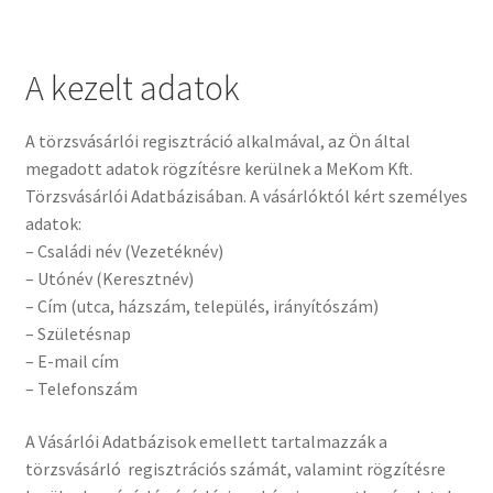
A kezelt adatok
A törzsvásárlói regisztráció alkalmával, az Ön által
megadott adatok rögzítésre kerülnek a MeKom Kft.
Törzsvásárlói Adatbázisában. A vásárlóktól kért személyes
adatok:
– Családi név (Vezetéknév)
– Utónév (Keresztnév)
– Cím (utca, házszám, település, irányítószám)
– Születésnap
– E-mail cím
– Telefonszám
A Vásárlói Adatbázisok emellett tartalmazzák a
törzsvásárló regisztrációs számát, valamint rögzítésre