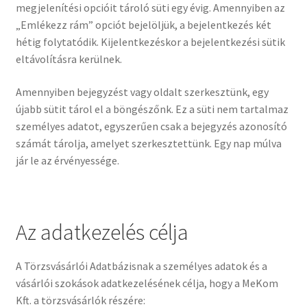
megjelenítési opcióit tároló süti egy évig. Amennyiben az
„Emlékezz rám” opciót bejelöljük, a bejelentkezés két
hétig folytatódik. Kijelentkezéskor a bejelentkezési sütik
eltávolításra kerülnek.
Amennyiben bejegyzést vagy oldalt szerkesztünk, egy
újabb sütit tárol el a böngészőnk. Ez a süti nem tartalmaz
személyes adatot, egyszerűen csak a bejegyzés azonosító
számát tárolja, amelyet szerkesztettünk. Egy nap múlva
jár le az érvényessége.
Az adatkezelés célja
A Törzsvásárlói Adatbázisnak a személyes adatok és a
vásárlói szokások adatkezelésének célja, hogy a MeKom
Kft. a törzsvásárlók részére: