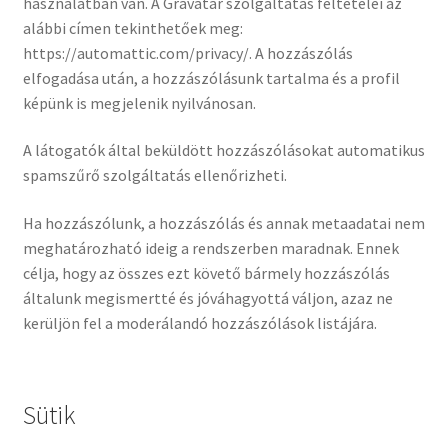
használatban van. A Gravatar szolgáltatás feltételei az
alábbi címen tekinthetőek meg:
https://automattic.com/privacy/. A hozzászólás
elfogadása után, a hozzászólásunk tartalma és a profil
képünk is megjelenik nyilvánosan.
A látogatók által beküldött hozzászólásokat automatikus
spamszűrő szolgáltatás ellenőrizheti.
Ha hozzászólunk, a hozzászólás és annak metaadatai nem
meghatározható ideig a rendszerben maradnak. Ennek
célja, hogy az összes ezt követő bármely hozzászólás
általunk megismertté és jóváhagyottá váljon, azaz ne
kerüljön fel a moderálandó hozzászólások listájára.
Sütik