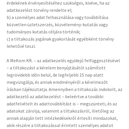
érdekének érvényesítéséhez szükséges, kivéve, ha az
adatkezelést törvény rendelte el;
b) a személyes adat felhasználása vagy továbbítása
közvetlen üzletszerzés, közvélemény-kutatás vagy
tudományos kutatás céljára történik;
c) a tiltakozás jogának gyakorlását egyébként törvény
lehetővé teszi.
A MeKom Kft. – az adatkezelés egyidejű felfüggesztésével
– a tiltakozást a kérelem benyújtásától számított
legrövidebb időn belül, de legfeljebb 15 nap alatt
megvizsgálja, és annak eredményéről a kérelmezőt
írásban tájékoztatja. Amennyiben a tiltakozás indokolt, az
adatkezelő az adatkezelést – beleértve a további
adatfelvételt és adattovábbítást is – megszünteti, és az
adatokat zárolja, valamint a tiltakozásról, illetőleg az
annak alapján tett intézkedésekről értesíti mindazokat,
akik részére a tiltakozással érintett személyes adatot