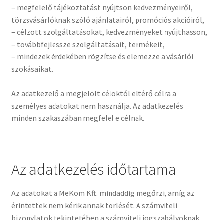
– megfelelő tájékoztatást nyújtson kedvezményeiről,
törzsvásárlóknak szóló ajánlatairól, promóciós akcióiról,
– célzott szolgáltatásokat, kedvezményeket nyújthasson,
– továbbfejlessze szolgáltatásait, termékeit,
– mindezek érdekében rögzítse és elemezze a vásárlói
szokásaikat.
Az adatkezelő a megjelölt céloktól eltérő célra a
személyes adatokat nem használja. Az adatkezelés
minden szakaszában megfelel e célnak.
Az adatkezelés időtartama
Az adatokat a MeKom Kft. mindaddig megőrzi, amíg az
érintettek nem kérik annak törlését. A számviteli
bizonylatok tekintetében a számviteli jogszabályoknak