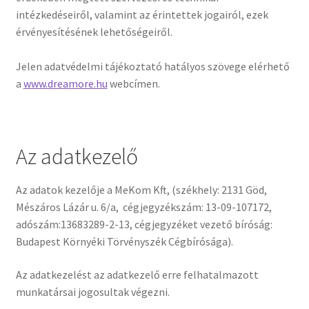
intézkedéseiről, valamint az érintettek jogairól, ezek
Szállítási információk
érvényesítésének lehetőségeiről.
Jelen adatvédelmi tájékoztató hatályos szövege elérhető
a
www.dreamore.hu
webcímen.
Az adatkezelő
Az adatok kezelője a MeKom Kft, (székhely: 2131 Göd,
Mészáros Lázár u. 6/a, cégjegyzékszám: 13-09-107172,
adószám:13683289-2-13, cégjegyzéket vezető bíróság:
Budapest Környéki Törvényszék Cégbírósága).
Az adatkezelést az adatkezelő erre felhatalmazott
munkatársai jogosultak végezni.