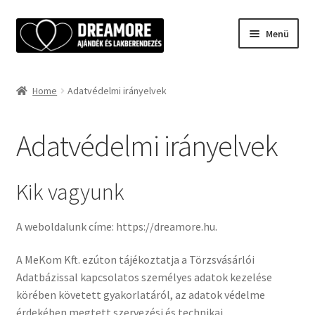
Ugrás
Kilépés
Menü
a
a
navigációhoz
tartalomba
Kezdőlap
Home
Adatvédelmi irányelvek
Adatvédelmi irányelvek
Adatvédelmi irányelvek
Általános szolgáltatási feltételek
Kosár
Kik vagyunk
My account
A weboldalunk címe: https://dreamore.hu.
Pénztár
A MeKom Kft. ezúton tájékoztatja a Törzsvásárlói
Adatbázissal kapcsolatos személyes adatok kezelése
Shop
körében követett gyakorlatáról, az adatok védelme
érdekében megtett szervezési és technikai