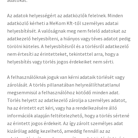
adatokat.
Az adatok helyességért az adatközlők felelnek. Minden
adatközlő kérheti a MeKom Kft-től személyes adatai
helyesbítését. A valóságnak meg nem felelő adatokat az
adatkezelő helyesbíteni, a hiányos vagy téves adatot pedig
törölni köteles. A helyesbítésről és a törlésről adatkezelő
nem értesíti az érintetteket, tekintettel arra, hogy a
helyesbítés vagy törlés jogos érdekeiket nem sérti.
A felhasználóknak joguk van kérni adataik törlését vagy
zárolását. A törlés pillanatában helyreállíthatatlanul
megsemmisül a felhasználóhoz kötődő minden adat.
Törlés helyett az adatkezelő zárolja a személyes adatot,
ha az érintett ezt kéri, vagy ha a rendelkezésére álló
információk alapján feltételezhető, hogy a törlés sértené
az érintett jogos érdekeit. Az így zárolt személyes adat
kizárólag addig kezelhető, ameddig fennáll az az