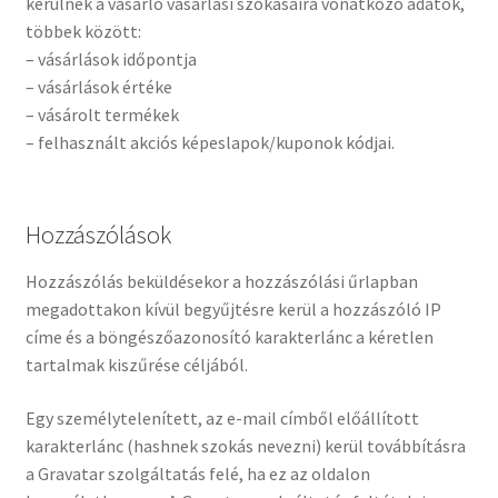
kerülnek a vásárló vásárlási szokásaira vonatkozó adatok,
többek között:
– vásárlások időpontja
– vásárlások értéke
– vásárolt termékek
– felhasznált akciós képeslapok/kuponok kódjai.
Hozzászólások
Hozzászólás beküldésekor a hozzászólási űrlapban
megadottakon kívül begyűjtésre kerül a hozzászóló IP
címe és a böngészőazonosító karakterlánc a kéretlen
tartalmak kiszűrése céljából.
Egy személytelenített, az e-mail címből előállított
karakterlánc (hashnek szokás nevezni) kerül továbbításra
a Gravatar szolgáltatás felé, ha ez az oldalon