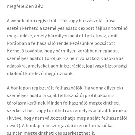
megfelelően 8 év.
A weboldalon regisztrált fiók vagy hozzászólás írása
esetén kérhető a személyes adatok export fájlban történő
megküldése, amely bármilyen adatot tartalmaz, amit
korábban a felhasználó rendelkezésünkre bocsátott.
Kérhető továbbá, hogy bármilyen korábban megadott
személyes adatot töröljük. Ez nem vonatkozik azokra az
adatokra, amelyeket adminisztrációs, jogi vagy biztonsági
okokból kötelező megőriznünk.
A honlapon regisztrált felhasználók (ha vannak ilyenek)
személyes adatai a saját felhasználói profiljukban is
tárolásra kerülnek. Minden felhasználó megtekintheti,
szerkesztheti vagy törölheti a személyes adatait bármikor
(kivéve, hogy nem változtathatja meg a saját felhasználói
nevét). A honlap rendszergazdái ezen információkat
szintén megtekinthetik és szerkeszthetik.