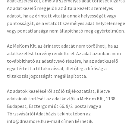
adatkezelési cél, amely a személyes adat törlését kizárta.
Az adatkezelő megjelöli az általa kezelt személyes
adatot, ha az érintett vitatja annak helyességét vagy
pontosságát, de a vitatott személyes adat helytelensége
vagy pontatlansága nem állapítható meg egyértelműen.
Az MeKom Kft. az érintett adatát nem törölheti, ha az
adatkezelést törvény rendelte el. Az adat azonban nem
továbbítható az adatátvevő részére, ha az adatkezelő
egyetértett a tiltakozással, illetőleg a bíróság a
tiltakozás jogosságát megállapította.
Az adatok kezeléséről szóló tájékoztatást, illetve
adatainak törlését az adatközlők a MeKom Kft., 1138
Budapest, Esztergomi út 66. 9/2. postai vagy a
Törzsvásárlói Adatbázis tekintetében az
info@dreamore.hu e-mail címen kérhetik.